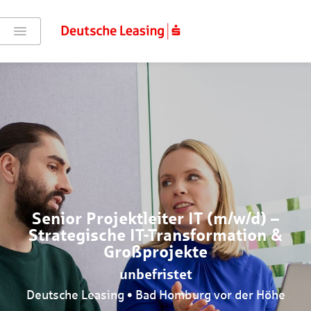
Senior Projektleiter IT (m/w/d) –
Strategische IT-Transformation &
Großprojekte
unbefristet
Deutsche Leasing • Bad Homburg vor der Höhe