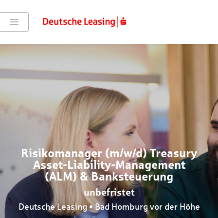
Risikomanager (m/w/d) Treasury
Asset-Liability-Management
(ALM) & Banksteuerung
unbefristet
Deutsche Leasing • Bad Homburg vor der Höhe