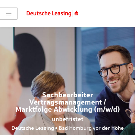
Sachbearbeiter
Vertragsmanagement /
Marktfolge Abwicklung (m/w/d)
unbefristet
Deutsche Leasing • Bad Homburg vor der Höhe