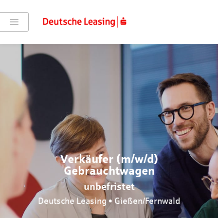
Verkäufer (m/w/d)
Gebrauchtwagen
unbefristet
Deutsche Leasing • Gießen/Fernwald