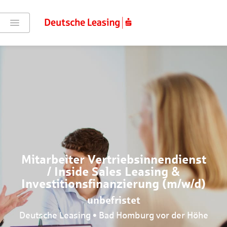
Mitarbeiter Vertriebsinnendienst
/ Inside Sales Leasing &
Investitionsfinanzierung (m/w/d)
unbefristet
Deutsche Leasing • Bad Homburg vor der Höhe